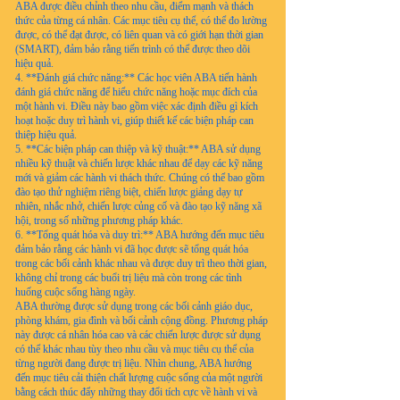
ABA được điều chỉnh theo nhu cầu, điểm mạnh và thách
thức của từng cá nhân. Các mục tiêu cụ thể, có thể đo lường
được, có thể đạt được, có liên quan và có giới hạn thời gian
(SMART), đảm bảo rằng tiến trình có thể được theo dõi
hiệu quả.
4. **Đánh giá chức năng:** Các học viên ABA tiến hành
đánh giá chức năng để hiểu chức năng hoặc mục đích của
một hành vi. Điều này bao gồm việc xác định điều gì kích
hoạt hoặc duy trì hành vi, giúp thiết kế các biện pháp can
thiệp hiệu quả.
5. **Các biện pháp can thiệp và kỹ thuật:** ABA sử dụng
nhiều kỹ thuật và chiến lược khác nhau để dạy các kỹ năng
mới và giảm các hành vi thách thức. Chúng có thể bao gồm
đào tạo thử nghiệm riêng biệt, chiến lược giảng dạy tự
nhiên, nhắc nhở, chiến lược củng cố và đào tạo kỹ năng xã
hội, trong số những phương pháp khác.
6. **Tổng quát hóa và duy trì:** ABA hướng đến mục tiêu
đảm bảo rằng các hành vi đã học được sẽ tổng quát hóa
trong các bối cảnh khác nhau và được duy trì theo thời gian,
không chỉ trong các buổi trị liệu mà còn trong các tình
huống cuộc sống hàng ngày.
ABA thường được sử dụng trong các bối cảnh giáo dục,
phòng khám, gia đình và bối cảnh cộng đồng. Phương pháp
này được cá nhân hóa cao và các chiến lược được sử dụng
có thể khác nhau tùy theo nhu cầu và mục tiêu cụ thể của
từng người đang được trị liệu. Nhìn chung, ABA hướng
đến mục tiêu cải thiện chất lượng cuộc sống của một người
bằng cách thúc đẩy những thay đổi tích cực về hành vi và