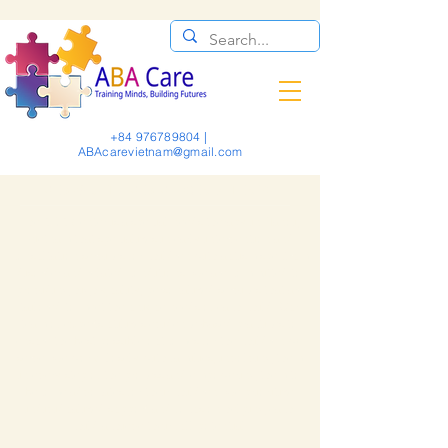
+84 976789804
|
ABAcarevietnam@gmail.com
ABOUT ABA CENTER
The ABA Center is a special needs therapy in Hanoi,
Vietnam that specializes in early intervention and
consultation services for children with autism spectrum
disorder and related conditions. We are committed to
providing high-quality, personalized services that are
tailored to meet the unique needs of each child. Our
team of experts utilizes evidence-based practices to
ensure the best possible outcomes for the children we
serve. We work closely with families, involving them
in every step of the process and empowering them to
become advocates for their children. We prioritize
individualized support and focus on helping each
child achieve their full potential.