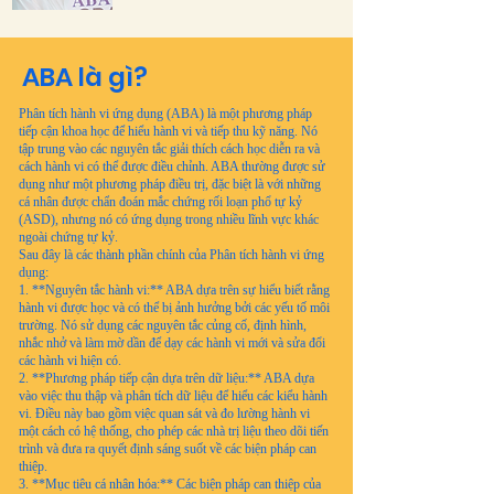
ABA là gì?
Phân tích hành vi ứng dụng (ABA) là một phương pháp
tiếp cận khoa học để hiểu hành vi và tiếp thu kỹ năng. Nó
tập trung vào các nguyên tắc giải thích cách học diễn ra và
cách hành vi có thể được điều chỉnh. ABA thường được sử
dụng như một phương pháp điều trị, đặc biệt là với những
cá nhân được chẩn đoán mắc chứng rối loạn phổ tự kỷ
(ASD), nhưng nó có ứng dụng trong nhiều lĩnh vực khác
ngoài chứng tự kỷ.
Sau đây là các thành phần chính của Phân tích hành vi ứng
dụng:
1. **Nguyên tắc hành vi:** ABA dựa trên sự hiểu biết rằng
hành vi được học và có thể bị ảnh hưởng bởi các yếu tố môi
trường. Nó sử dụng các nguyên tắc củng cố, định hình,
nhắc nhở và làm mờ dần để dạy các hành vi mới và sửa đổi
các hành vi hiện có.
2. **Phương pháp tiếp cận dựa trên dữ liệu:** ABA dựa
vào việc thu thập và phân tích dữ liệu để hiểu các kiểu hành
vi. Điều này bao gồm việc quan sát và đo lường hành vi
một cách có hệ thống, cho phép các nhà trị liệu theo dõi tiến
trình và đưa ra quyết định sáng suốt về các biện pháp can
thiệp.
3. **Mục tiêu cá nhân hóa:** Các biện pháp can thiệp của