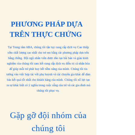
PHƯƠNG PHÁP DỰA
TRÊN THỰC CHỨNG
Tại Trung tâm ABA, chúng tôi tận tụy cung cấp dịch vụ Can thiệp
sớm chất lượng cao nhất cho trẻ em bằng các phương pháp dựa trên
bằng chứng. Đội ngũ nhân viên được đào tạo bài bản và giàu kinh
nghiệm của chúng tôi cam kết cung cấp dịch vụ điều trị cá nhân hóa
để giúp mỗi trẻ phát huy hết tiềm năng của mình. Chúng tôi tin
tưởng vào việc hợp tác với phụ huynh và các chuyên gia khác để đảm
bảo kết quả tốt nhất cho khách hàng của mình. Chúng tôi nỗ lực tạo
ra sự khác biệt có ý nghĩa trong cuộc sống của trẻ và các gia đình mà
chúng tôi phục vụ.
Gặp gỡ đội nhóm của
chúng tôi